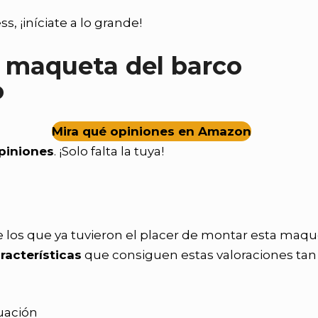
 ¡iníciate a lo grande!
a maqueta del barco
o
Mira qué opiniones en Amazon
piniones
. ¡Solo falta la tuya!
e los que ya tuvieron el placer de montar esta maq
racterísticas
que consiguen estas valoraciones tan
uación