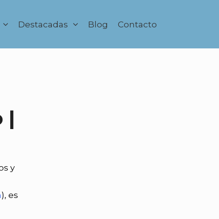
Destacadas
Blog
Contacto
 |
os y
n
), es