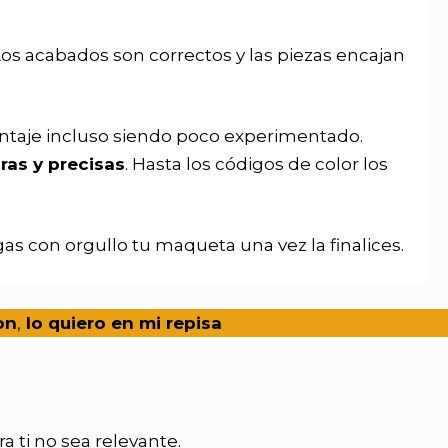
 Los acabados son correctos y las piezas encajan
ntaje incluso siendo poco experimentado.
ras y precisas
. Hasta los códigos de color los
s con orgullo tu maqueta una vez la finalices.
on
,
lo quiero en mi repisa
a ti no sea relevante.